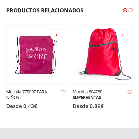
PRODUCTOS RELACIONADOS
 PARA
Mochila 804780
Mochila 76BO7158 
SUPERVENTAS
Desde
0,89
€
Desde
2,86
€